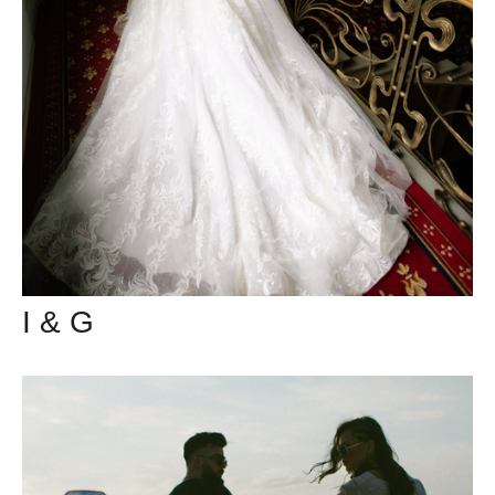
I & G